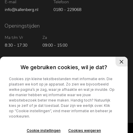
E-mail
Telefoon
info@kallenberg.nl
0180 - 229068
Openingstijden
Ma t/m Vr
Za
8:30 - 17:30
09:00 - 15:00
We gebruiken cookies, wil je dat?
Cookies zijn kleine tekstbestanden met informatie erin. Die
© 2026 Kallenberg Bedrijfsauto’s Ridderkerk
plaatsen we kort op je apparaat. Zo zien we bijvoorbeeld
welke pagina’s je zag, waar je afhaakte en wat je invulde. Op
die manier hebben wij informatie waar we jouw
websitebezoek beter mee maken. Handig toch? Natuurlijk
kies je zelf of je dat toestaat. Daar zijn we eerlijk over. Klik
op “Cookie instellingen”, vind meer informatie en beheer je
voorkeuren.
Cookie instellingen
Cookies weigeren