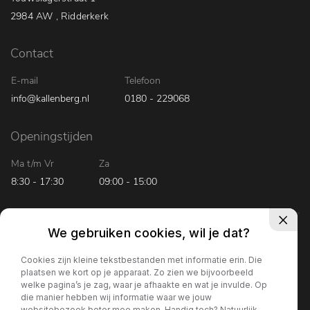
2984 AW , Ridderkerk
Contact
E-mail
Telefoon
info@kallenberg.nl
0180 - 229068
Openingstijden
Ma t/m Vr
Za
8:30 - 17:30
09:00 - 15:00
We gebruiken cookies, wil je dat?
Cookies zijn kleine tekstbestanden met informatie erin. Die
© 2026 Kallenberg Bedrijfsauto’s Ridderkerk
plaatsen we kort op je apparaat. Zo zien we bijvoorbeeld
welke pagina’s je zag, waar je afhaakte en wat je invulde. Op
die manier hebben wij informatie waar we jouw
websitebezoek beter mee maken. Handig toch? Natuurlijk