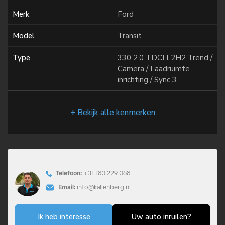
Merk
Ford
Model
Transit
Type
330 2.0 TDCI L2H2 Trend /
Camera / Laadruimte
inrichting / Sync 3
+ Bekijk alle kenmerken
Telefoon:
+31 180 229 068
Email:
info@kallenberg.nl
Ik heb interesse
Uw auto inruilen?