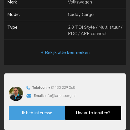
Merk
Volkswagen
Model
Caddy Cargo
Type
2.0 TDI Style / Multi stuur /
PDC / APP connect
+ Bekijk alle kenmerken
Telefoon:
+31 180 229 068
Email:
info@kallenberg.nl
Ik heb interesse
Uw auto inruilen?