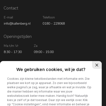
Contact
E-mail
Telefoon
info@kallenberg.nl
0180 - 229068
Openingstijden
Ma t/m Vr
Za
8:30 - 17:30
09:00 - 15:00
We gebruiken cookies, wil je dat?
Cookies zijn kleine tekstbestanden met informatie erin. Die
© 2026 Kallenberg Bedrijfsauto’s Ridderkerk
plaatsen we kort op je apparaat. Zo zien we bijvoorbeeld
welke pagina’s je zag, waar je afhaakte en wat je invulde. Op
die manier hebben wij informatie waar we jouw
websitebezoek beter mee maken. Handig toch? Natuurlijk
kies je zelf of je dat toestaat. Daar zijn we eerlijk over. Klik
op “Cookie instellingen”, vind meer informatie en beheer je